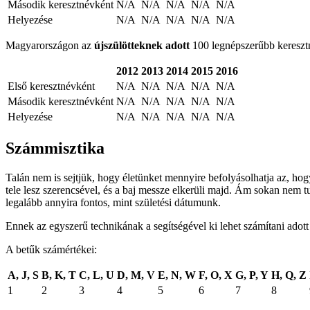
Második keresztnévként
N/A
N/A
N/A
N/A
N/A
Helyezése
N/A
N/A
N/A
N/A
N/A
Magyarországon az
újszülötteknek adott
100 legnépszerűbb keresztné
2012
2013
2014
2015
2016
Első keresztnévként
N/A
N/A
N/A
N/A
N/A
Második keresztnévként
N/A
N/A
N/A
N/A
N/A
Helyezése
N/A
N/A
N/A
N/A
N/A
Számmisztika
Talán nem is sejtjük, hogy életünket mennyire befolyásolhatja az, ho
tele lesz szerencsével, és a baj messze elkerüli majd. Ám sokan nem t
legalább annyira fontos, mint születési dátumunk.
Ennek az egyszerű technikának a segítségével ki lehet számítani adot
A betűk számértékei:
A, J, S
B, K, T
C, L, U
D, M, V
E, N, W
F, O, X
G, P, Y
H, Q, Z
1
2
3
4
5
6
7
8