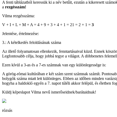
A fenti táblázatból keressük ki a név betűit, ezután a kikeresett sz
a
rezgésszám!
Vilma rezgésszáma:
V + I + L + M + A = 4 + 9 + 3 + 4 + 1 = 21 = 2 + 1 =
3
Jelentése, értelmezése:
3.: A kételkedés feloldásának száma
Az illető folyamatosan ellenkezik, fenntartásaival küzd. Ennek köszön
Legfontosabb célja, hogy jobbá tegye a világot. A döbbenetes felemelk
Ezen kívül a 3-as és a 7-es számnak van egy különlegessége is:
A görög-római kultúrában e két szám szent számnak számít. Pontosabb
bolygók száma miatt lett különleges. Ebben az időben minden varázsigé
hogyha a haldokló egyén a 7. napot túléli akkor felépül, és életben fo
Küldj képeslapot Vilma nevű ismerőseidnek/barátaidnak!
rózsás