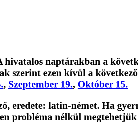
 A hivatalos naptárakban a követ
ak szerint ezen kívül a következ
.
,
Szeptember 19.
,
Október 15.
ző,
eredete:
latin-német. Ha gyer
den probléma nélkül megtehetjük