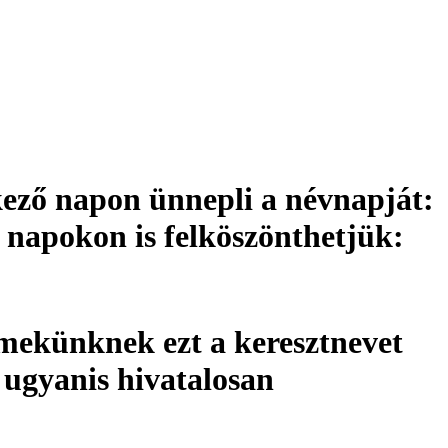
kező napon ünnepli a névnapját:
ő napokon is felköszönthetjük:
mekünknek ezt a keresztnevet
 ugyanis hivatalosan