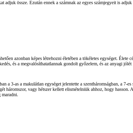
ámokat adjuk össze. Ezután ennek a számnak az egyes számjegyeit is ad
hetően azonban képes létrehozni életében a tökéletes egységet. Élete cé
edés, és a megvalósíthatatlannak gondolt győzelem, és az anyagi jólét m
an a 3-as a makulátlan egységet jelentette a szentháromságban, a 7-es
t háromszor, vagy hétszer kellett elismételniük ahhoz, hogy hasson. Az
g maradni.