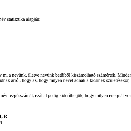
v statisztika alapján:
gy mi a nevünk, illetve nevünk betűiből kiszámolható számérték. Minden
udnak arról, hogy az, hogy milyen nevet adnak a kicsinek születésekor, 
t név rezgésszámát, ezáltal pedig kideríthetjük, hogy milyen energiát v
I, R
9