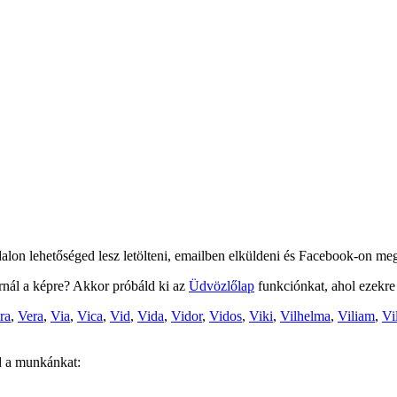
dalon lehetőséged lesz letölteni, emailben elküldeni és Facebook-on meg
írnál a képre? Akkor próbáld ki az
Üdvözlőlap
funkciónkat, ahol ezekre
ra
,
Vera
,
Via
,
Vica
,
Vid
,
Vida
,
Vidor
,
Vidos
,
Viki
,
Vilhelma
,
Viliam
,
Vi
od a munkánkat: