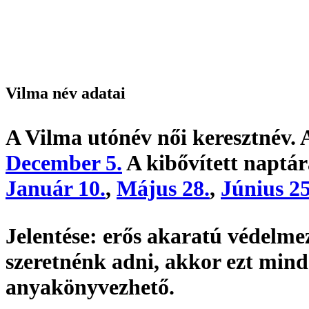
Vilma név adatai
A Vilma utónév
női keresztnév
.
December 5.
A kibővített naptár
Január 10.
,
Május 28.
,
Június 25
Jelentése:
erős akaratú védelme
szeretnénk adni, akkor ezt min
anyakönyvezhető
.