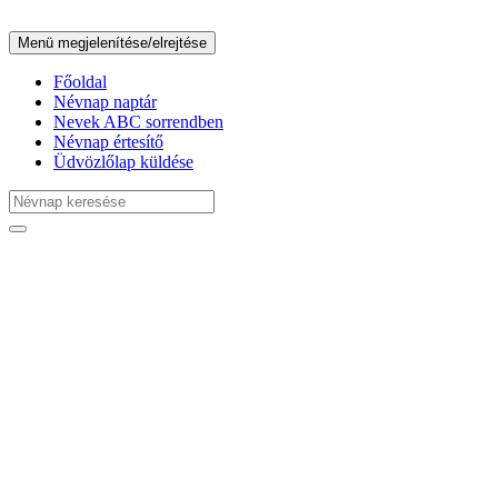
Menü megjelenítése/elrejtése
Főoldal
Névnap naptár
Nevek ABC sorrendben
Névnap értesítő
Üdvözlőlap küldése