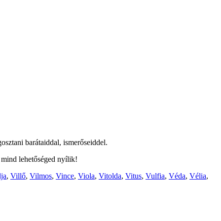
osztani barátaiddal, ismerőseiddel.
 mind lehetőséged nyílik!
lja
,
Villő
,
Vilmos
,
Vince
,
Viola
,
Vitolda
,
Vitus
,
Vulfia
,
Véda
,
Vélia
,