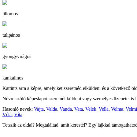
liliomos
tulipános
gyöngyvirágos
kankalinos
Kattints arra a képre, amelyiket szeretnéd elküldeni és a következő ol
Névre szóló képeslapot szeretnél küldeni vagy személyes üzenetet is 
Hasonló nevek:
Vajta
,
Valda
,
Vanda
,
Vata
,
Velek
,
Vella
,
Velma
,
Velmi
Véta
,
Víta
Tetszik az oldal? Megtaláltad, amit kerestél? Egy lájkkal támogathat