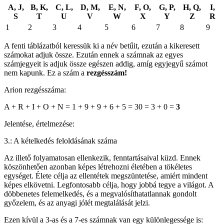
A, J,
B, K,
C, L,
D, M,
E, N,
F, O,
G, P,
H, Q,
I,
S
T
U
V
W
X
Y
Z
R
1
2
3
4
5
6
7
8
9
A fenti táblázatból keressük ki a név betűit, ezután a kikeresett
számokat adjuk össze. Ezután ennek a számnak az egyes
számjegyeit is adjuk össze egészen addig, amíg egyjegyű számot
nem kapunk. Ez a szám a
rezgésszám!
Arion rezgésszáma:
A + R + I + O + N = 1 + 9 + 9 + 6 + 5 = 30 = 3 + 0 =
3
Jelentése, értelmezése:
3.: A kételkedés feloldásának száma
Az illető folyamatosan ellenkezik, fenntartásaival küzd. Ennek
köszönhetően azonban képes létrehozni életében a tökéletes
egységet. Élete célja az ellentétek megszüntetése, amiért mindent
képes elkövetni. Legfontosabb célja, hogy jobbá tegye a világot. A
döbbenetes felemelkedés, és a megvalósíthatatlannak gondolt
győzelem, és az anyagi jólét megtalálását jelzi.
Ezen kívül a 3-as és a 7-es számnak van egy különlegessége is: