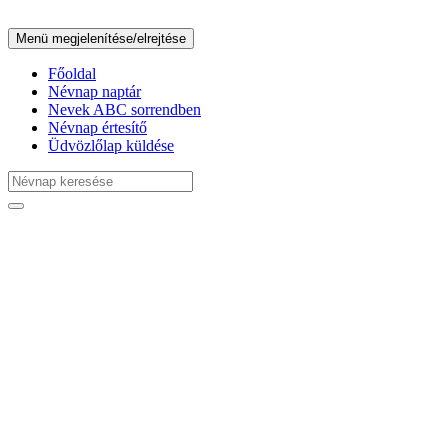
Menü megjelenítése/elrejtése
Főoldal
Névnap naptár
Nevek ABC sorrendben
Névnap értesítő
Üdvözlőlap küldése