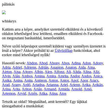
pálinkás
whiskeys
Kattints arra a képre, amelyiket szeretnéd elküldeni és a következő
oldalon lehetőséged lesz letölteni, emailben elküldeni és Facebook-
on megosztani barátaiddal, ismerőseiddel.
Névre szóló képeslapot szeretnél küldeni vagy személyes üzenetet is
írnál a képre? Akkor próbáld ki az
Üdvözlőlap
funkciónkat, ahol
ezekre mind lehetőséged nyílik!
Hasonló nevek:
Abdon
,
Abod
,
Abony
,
Abos
,
Adina
,
Adon
,
Adony
,
Adria
,
Adriel
,
Adrienn
,
Adrián
,
Agapion
,
Agaton
,
Aida
,
Aina
,
Airton
,
Aisa
,
Ajtony
,
Albin
,
Alen
,
Alfonz
,
Ali
,
Alida
,
Alina
,
Aliz
,
Alvin
,
Alán
,
Ambos
,
Amina
,
Amira
,
Amrita
,
Andor
,
Andos
,
Anica
,
Anika
,
Anina
,
Anita
,
Antigon
,
Anton
,
Antos
,
Apol
,
Apor
,
Aracs
,
Arad
,
Arany
,
Ardó
,
Ariadna
,
Arianna
,
Ariel
,
Arienn
,
Arika
,
Arikán
,
Arina
,
Arita
,
Ariton
,
Arián
,
Armand
,
Armida
,
Arnold
,
Arnó
,
Artemon
,
Arvid
,
Arzén
,
Atika
,
Atina
,
Atos
Tetszik az oldal? Megtaláltad, amit kerestél? Egy lájkkal
támogathatod a munkánkat: