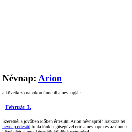
Névnap:
Arion
a következő napokon ünnepli a névnapját:
Február 3.
Szeretnél a jövőben időben értesülni Arion névnapról? Iratkozz fel
névnap értesítő
funkciónk segítségével erre a névnapra és az ünnep
közeledtével email értesítőt küldünk számodra!