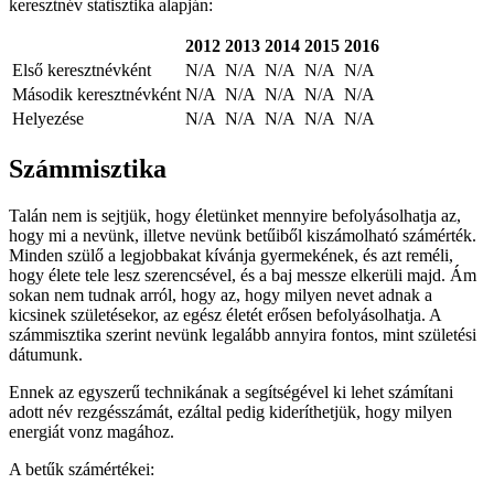
keresztnév statisztika alapján:
2012
2013
2014
2015
2016
Első keresztnévként
N/A
N/A
N/A
N/A
N/A
Második keresztnévként
N/A
N/A
N/A
N/A
N/A
Helyezése
N/A
N/A
N/A
N/A
N/A
Számmisztika
Talán nem is sejtjük, hogy életünket mennyire befolyásolhatja az,
hogy mi a nevünk, illetve nevünk betűiből kiszámolható számérték.
Minden szülő a legjobbakat kívánja gyermekének, és azt reméli,
hogy élete tele lesz szerencsével, és a baj messze elkerüli majd. Ám
sokan nem tudnak arról, hogy az, hogy milyen nevet adnak a
kicsinek születésekor, az egész életét erősen befolyásolhatja. A
számmisztika szerint nevünk legalább annyira fontos, mint születési
dátumunk.
Ennek az egyszerű technikának a segítségével ki lehet számítani
adott név rezgésszámát, ezáltal pedig kideríthetjük, hogy milyen
energiát vonz magához.
A betűk számértékei: