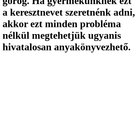
görög. Ha gyermekünknek ezt
a keresztnevet szeretnénk adni,
akkor ezt minden probléma
nélkül megtehetjük ugyanis
hivatalosan
anyakönyvezhető
.