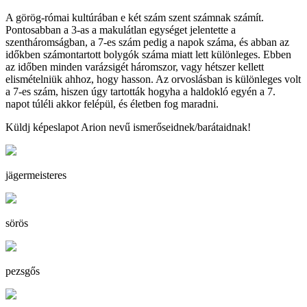
A görög-római kultúrában e két szám szent számnak számít.
Pontosabban a 3-as a makulátlan egységet jelentette a
szentháromságban, a 7-es szám pedig a napok száma, és abban az
időkben számontartott bolygók száma miatt lett különleges. Ebben
az időben minden varázsigét háromszor, vagy hétszer kellett
elismételniük ahhoz, hogy hasson. Az orvoslásban is különleges volt
a 7-es szám, hiszen úgy tartották hogyha a haldokló egyén a 7.
napot túléli akkor felépül, és életben fog maradni.
Küldj képeslapot Arion nevű ismerőseidnek/barátaidnak!
jägermeisteres
sörös
pezsgős