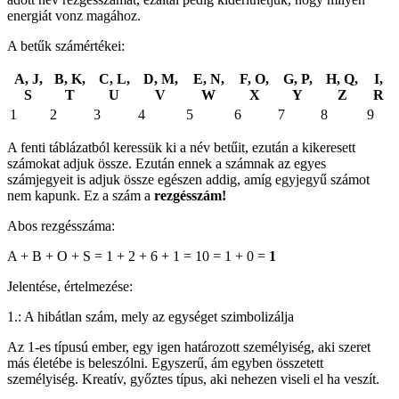
energiát vonz magához.
A betűk számértékei:
A, J,
B, K,
C, L,
D, M,
E, N,
F, O,
G, P,
H, Q,
I,
S
T
U
V
W
X
Y
Z
R
1
2
3
4
5
6
7
8
9
A fenti táblázatból keressük ki a név betűit, ezután a kikeresett
számokat adjuk össze. Ezután ennek a számnak az egyes
számjegyeit is adjuk össze egészen addig, amíg egyjegyű számot
nem kapunk. Ez a szám a
rezgésszám!
Abos rezgésszáma:
A + B + O + S = 1 + 2 + 6 + 1 = 10 = 1 + 0 =
1
Jelentése, értelmezése:
1.: A hibátlan szám, mely az egységet szimbolizálja
Az 1-es típusú ember, egy igen határozott személyiség, aki szeret
más életébe is beleszólni. Egyszerű, ám egyben összetett
személyiség. Kreatív, győztes típus, aki nehezen viseli el ha veszít.