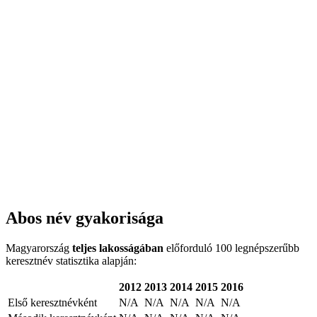
Abos név gyakorisága
Magyarország
teljes lakosságában
előforduló 100 legnépszerűbb
keresztnév statisztika alapján:
2012
2013
2014
2015
2016
Első keresztnévként
N/A
N/A
N/A
N/A
N/A