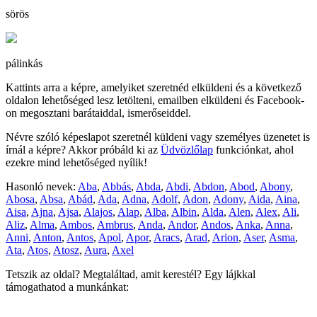
sörös
pálinkás
Kattints arra a képre, amelyiket szeretnéd elküldeni és a következő
oldalon lehetőséged lesz letölteni, emailben elküldeni és Facebook-
on megosztani barátaiddal, ismerőseiddel.
Névre szóló képeslapot szeretnél küldeni vagy személyes üzenetet is
írnál a képre? Akkor próbáld ki az
Üdvözlőlap
funkciónkat, ahol
ezekre mind lehetőséged nyílik!
Hasonló nevek:
Aba
,
Abbás
,
Abda
,
Abdi
,
Abdon
,
Abod
,
Abony
,
Abosa
,
Absa
,
Abád
,
Ada
,
Adna
,
Adolf
,
Adon
,
Adony
,
Aida
,
Aina
,
Aisa
,
Ajna
,
Ajsa
,
Alajos
,
Alap
,
Alba
,
Albin
,
Alda
,
Alen
,
Alex
,
Ali
,
Aliz
,
Alma
,
Ambos
,
Ambrus
,
Anda
,
Andor
,
Andos
,
Anka
,
Anna
,
Anni
,
Anton
,
Antos
,
Apol
,
Apor
,
Aracs
,
Arad
,
Arion
,
Aser
,
Asma
,
Ata
,
Atos
,
Atosz
,
Aura
,
Axel
Tetszik az oldal? Megtaláltad, amit kerestél? Egy lájkkal
támogathatod a munkánkat: