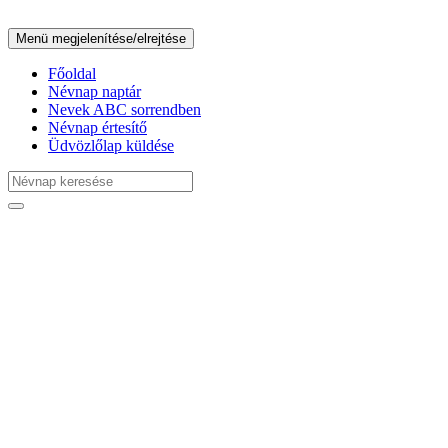
Menü megjelenítése/elrejtése
Főoldal
Névnap naptár
Nevek ABC sorrendben
Névnap értesítő
Üdvözlőlap küldése