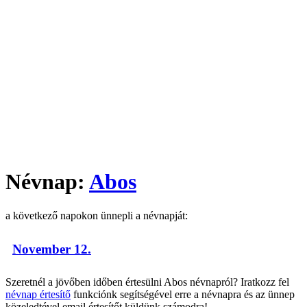
Névnap:
Abos
a következő napokon ünnepli a névnapját:
November 12.
Szeretnél a jövőben időben értesülni Abos névnapról? Iratkozz fel
névnap értesítő
funkciónk segítségével erre a névnapra és az ünnep
közeledtével email értesítőt küldünk számodra!