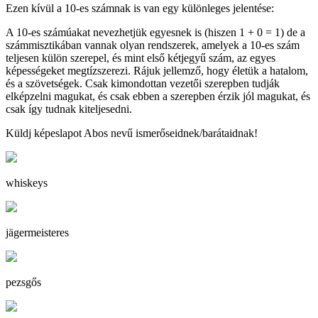
Ezen kívül a 10-es számnak is van egy különleges jelentése:
A 10-es számúakat nevezhetjük egyesnek is (hiszen 1 + 0 = 1) de a
számmisztikában vannak olyan rendszerek, amelyek a 10-es szám
teljesen külön szerepel, és mint első kétjegyű szám, az egyes
képességeket megtízszerezi. Rájuk jellemző, hogy életük a hatalom,
és a szövetségek. Csak kimondottan vezetői szerepben tudják
elképzelni magukat, és csak ebben a szerepben érzik jól magukat, és
csak így tudnak kiteljesedni.
Küldj képeslapot Abos nevű ismerőseidnek/barátaidnak!
whiskeys
jägermeisteres
pezsgős