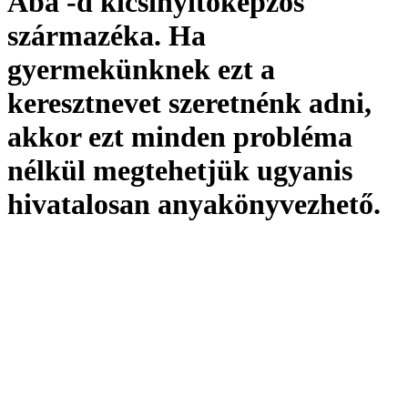
Aba -d kicsinyítőképzős
származéka. Ha
gyermekünknek ezt a
keresztnevet szeretnénk adni,
akkor ezt minden probléma
nélkül megtehetjük ugyanis
hivatalosan
anyakönyvezhető
.