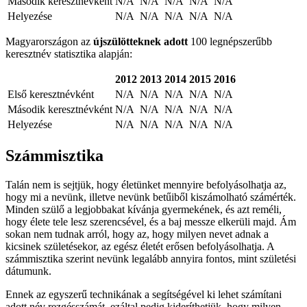
Második keresztnévként
N/A
N/A
N/A
N/A
N/A
Helyezése
N/A
N/A
N/A
N/A
N/A
Magyarországon az
újszülötteknek adott
100 legnépszerűbb
keresztnév statisztika alapján:
2012
2013
2014
2015
2016
Első keresztnévként
N/A
N/A
N/A
N/A
N/A
Második keresztnévként
N/A
N/A
N/A
N/A
N/A
Helyezése
N/A
N/A
N/A
N/A
N/A
Számmisztika
Talán nem is sejtjük, hogy életünket mennyire befolyásolhatja az,
hogy mi a nevünk, illetve nevünk betűiből kiszámolható számérték.
Minden szülő a legjobbakat kívánja gyermekének, és azt reméli,
hogy élete tele lesz szerencsével, és a baj messze elkerüli majd. Ám
sokan nem tudnak arról, hogy az, hogy milyen nevet adnak a
kicsinek születésekor, az egész életét erősen befolyásolhatja. A
számmisztika szerint nevünk legalább annyira fontos, mint születési
dátumunk.
Ennek az egyszerű technikának a segítségével ki lehet számítani
adott név rezgésszámát, ezáltal pedig kideríthetjük, hogy milyen