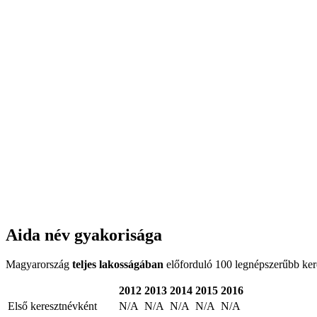
Aida név gyakorisága
Magyarország
teljes lakosságában
előforduló 100 legnépszerűbb keres
2012
2013
2014
2015
2016
Első keresztnévként
N/A
N/A
N/A
N/A
N/A