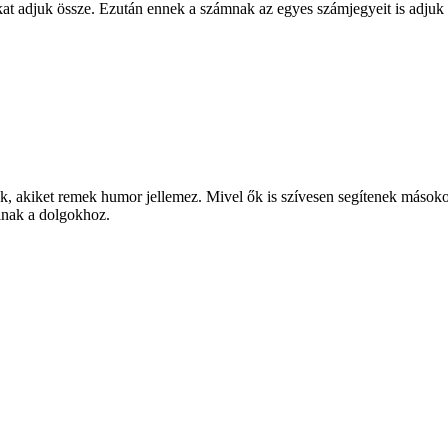
ámokat adjuk össze. Ezután ennek a számnak az egyes számjegyeit is ad
k, akiket remek humor jellemez. Mivel ők is szívesen segítenek másokon,
lnak a dolgokhoz.