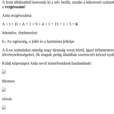
A fenti táblázatból keressük ki a név betűit, ezután a kikeresett sz
a
rezgésszám!
Aida rezgésszáma:
A + I + D + A = 1 + 9 + 4 + 1 = 15 = 1 + 5 =
6
Jelentése, értelmezése:
6.: Az egészség, a jólét és a harmónia jelképe
A 6-os számúakat mindig nagy társaság veszi körül, igazi tréfamestere
törvénytelenségeket, ők maguk pedig általában szerencsés kézzel nyú
Küldj képeslapot Aida nevű ismerőseidnek/barátaidnak!
liliomos
rózsás