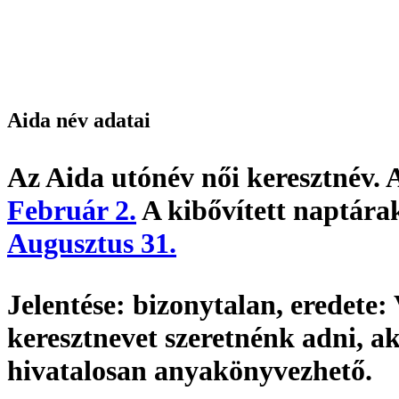
Aida név adatai
Az Aida utónév
női keresztnév
. 
Február 2.
A kibővített naptárak
Augusztus 31.
Jelentése:
bizonytalan,
eredete:
keresztnevet szeretnénk adni, 
hivatalosan
anyakönyvezhető
.