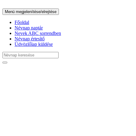
Menü megjelenítése/elrejtése
Főoldal
Névnap naptár
Nevek ABC sorrendben
Névnap értesítő
Üdvözlőlap küldése