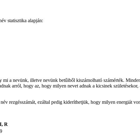
v statisztika alapján:
gy mi a nevünk, illetve nevünk betűiből kiszámolható számérték. Minden
udnak arról, hogy az, hogy milyen nevet adnak a kicsinek születésekor, 
t név rezgésszámát, ezáltal pedig kideríthetjük, hogy milyen energiát v
I, R
9