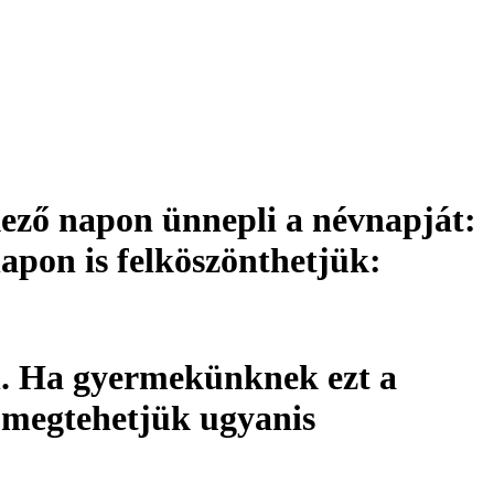
kező napon ünnepli a névnapját:
napon is felköszönthetjük:
. Ha gyermekünknek ezt a
 megtehetjük ugyanis