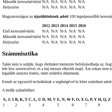
Második keresztnévként
N/A
N/A
N/A
N/A
N/A
Helyezése
N/A
N/A
N/A
N/A
N/A
Magyarországon az
újszülötteknek adott
100 legnépszerűbb keresztné
2012
2013
2014
2015
2016
Első keresztnévként
N/A
N/A
N/A
N/A
N/A
Második keresztnévként
N/A
N/A
N/A
N/A
N/A
Helyezése
N/A
N/A
N/A
N/A
N/A
Számmisztika
Talán nem is sejtjük, hogy életünket mennyire befolyásolhatja az, ho
tele lesz szerencsével, és a baj messze elkerüli majd. Ám sokan nem t
legalább annyira fontos, mint születési dátumunk.
Ennek az egyszerű technikának a segítségével ki lehet számítani adot
A betűk számértékei:
A, J, S
B, K, T
C, L, U
D, M, V
E, N, W
F, O, X
G, P, Y
H, Q, Z
1
2
3
4
5
6
7
8