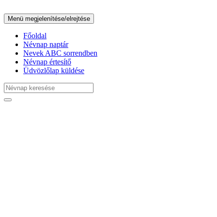
Menü megjelenítése/elrejtése
Főoldal
Névnap naptár
Nevek ABC sorrendben
Névnap értesítő
Üdvözlőlap küldése