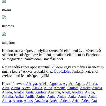
rózsás
liliomos
tulipános
Kattints arra a képre, amelyiket szeretnéd elküldeni és a következő
oldalon lehetőséged lesz letölteni, emailben elküldeni és Facebook-
on megosztani barátaiddal, ismerőseiddel.
Névre szóló képeslapot szeretnél küldeni vagy személyes üzenetet is
írnál a képre? Akkor próbáld ki az
Üdvözlőlap
funkciónkat, ahol
ezekre mind lehetőséged nyílik!
Hasonló nevek:
Abagta
,
Adela
,
Agnella
,
Agnéta
,
Agáta
,
Alberta
,
Alett
,
Aletta
,
Alexa
,
Alexia
,
Alitta
,
Amelita
,
Aminta
,
Amrita
,
Amáta
,
Anada
,
Anatol
,
Anda
,
Andrea
,
Anelma
,
Anett
,
Anettka
,
Anica
,
Aniella
,
Anika
,
Anilla
,
Anina
,
Anita
,
Anitra
,
Anka
,
Anna
,
Antal
,
Antea
,
Anton
,
Antos
,
Anzelma
,
Anéta
,
Arietta
,
Arita
,
Arlett
,
Ata