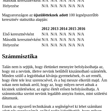
Második keresztnévként
N/A
N/A
N/A
N/A
N/A
Helyezése
N/A
N/A
N/A
N/A
N/A
Magyarországon az
újszülötteknek adott
100 legnépszerűbb
keresztnév statisztika alapján:
2012
2013
2014
2015
2016
Első keresztnévként
N/A
N/A
N/A
N/A
N/A
Második keresztnévként
N/A
N/A
N/A
N/A
N/A
Helyezése
N/A
N/A
N/A
N/A
N/A
Számmisztika
Talán nem is sejtjük, hogy életünket mennyire befolyásolhatja az,
hogy mi a nevünk, illetve nevünk betűiből kiszámolható számérték.
Minden szülő a legjobbakat kívánja gyermekének, és azt reméli,
hogy élete tele lesz szerencsével, és a baj messze elkerüli majd. Ám
sokan nem tudnak arról, hogy az, hogy milyen nevet adnak a
kicsinek születésekor, az egész életét erősen befolyásolhatja. A
számmisztika szerint nevünk legalább annyira fontos, mint születési
dátumunk.
Ennek az egyszerű technikának a segítségével ki lehet számítani
adott név rezgésszámát, ezáltal pedig kideríthetjük, hogy milyen