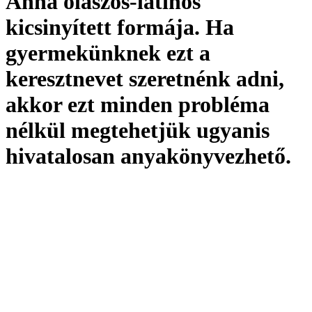
Anna olaszos-latinos
kicsinyített formája. Ha
gyermekünknek ezt a
keresztnevet szeretnénk adni,
akkor ezt minden probléma
nélkül megtehetjük ugyanis
hivatalosan
anyakönyvezhető
.