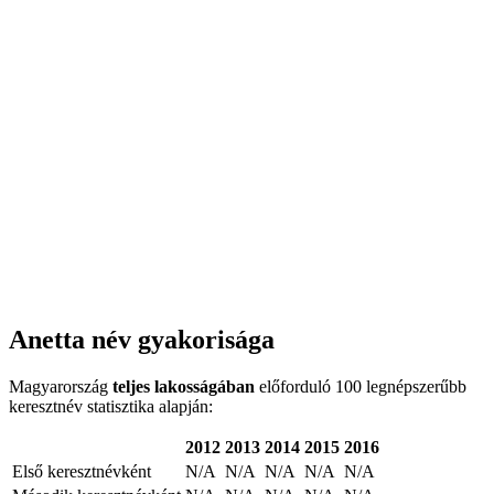
Anetta név gyakorisága
Magyarország
teljes lakosságában
előforduló 100 legnépszerűbb
keresztnév statisztika alapján:
2012
2013
2014
2015
2016
Első keresztnévként
N/A
N/A
N/A
N/A
N/A