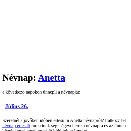
Névnap:
Anetta
a következő napokon ünnepli a névnapját:
Július 26.
Szeretnél a jövőben időben értesülni Anetta névnapról? Iratkozz fel
névnap értesítő
funkciónk segítségével erre a névnapra és az ünnep
közeledtével email értesítőt küldünk számodra!