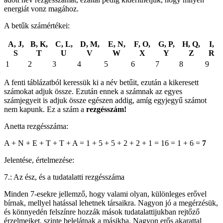
energiát vonz magához.
A betűk számértékei:
A, J,
B, K,
C, L,
D, M,
E, N,
F, O,
G, P,
H, Q,
I,
S
T
U
V
W
X
Y
Z
R
1
2
3
4
5
6
7
8
9
A fenti táblázatból keressük ki a név betűit, ezután a kikeresett
számokat adjuk össze. Ezután ennek a számnak az egyes
számjegyeit is adjuk össze egészen addig, amíg egyjegyű számot
nem kapunk. Ez a szám a
rezgésszám!
Anetta rezgésszáma:
A + N + E + T + T + A = 1 + 5 + 5 + 2 + 2 + 1 = 16 = 1 + 6 =
7
Jelentése, értelmezése:
7.: Az ész, és a tudatalatti rezgésszáma
Minden 7-esekre jellemző, hogy valami olyan, különleges erővel
bírnak, mellyel hatással lehetnek társaikra. Nagyon jó a megérzésük,
és könnyedén felszínre hozzák mások tudatalattijukban rejtőző
érzelmeiket, szinte belelátnak a másikba. Nagyon erős akarattal