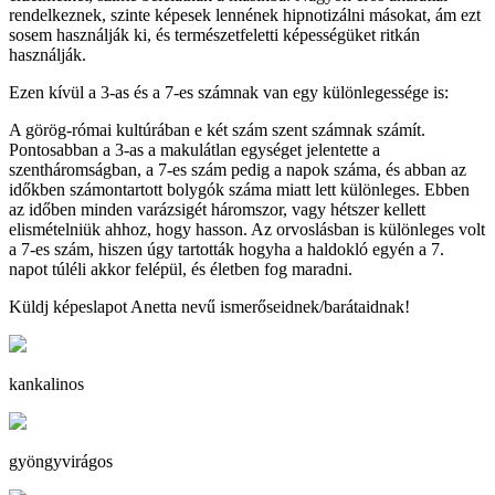
rendelkeznek, szinte képesek lennének hipnotizálni másokat, ám ezt
sosem használják ki, és természetfeletti képességüket ritkán
használják.
Ezen kívül a 3-as és a 7-es számnak van egy különlegessége is:
A görög-római kultúrában e két szám szent számnak számít.
Pontosabban a 3-as a makulátlan egységet jelentette a
szentháromságban, a 7-es szám pedig a napok száma, és abban az
időkben számontartott bolygók száma miatt lett különleges. Ebben
az időben minden varázsigét háromszor, vagy hétszer kellett
elismételniük ahhoz, hogy hasson. Az orvoslásban is különleges volt
a 7-es szám, hiszen úgy tartották hogyha a haldokló egyén a 7.
napot túléli akkor felépül, és életben fog maradni.
Küldj képeslapot Anetta nevű ismerőseidnek/barátaidnak!
kankalinos
gyöngyvirágos