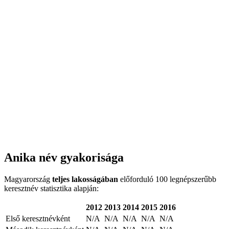
Anika név gyakorisága
Magyarország
teljes lakosságában
előforduló 100 legnépszerűbb
keresztnév statisztika alapján:
2012
2013
2014
2015
2016
Első keresztnévként
N/A
N/A
N/A
N/A
N/A