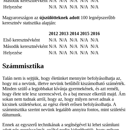
Második keresztnévként
N/A
N/A
N/A
N/A
N/A
Helyezése
N/A
N/A
N/A
N/A
N/A
Magyarországon az
újszülötteknek adott
100 legnépszerűbb
keresztnév statisztika alapján:
2012
2013
2014
2015
2016
Első keresztnévként
N/A
N/A
N/A
N/A
N/A
Második keresztnévként
N/A
N/A
N/A
N/A
N/A
Helyezése
N/A
N/A
N/A
N/A
N/A
Számmisztika
Talán nem is sejtjük, hogy életünket mennyire befolyásolhatja az,
hogy mi a nevünk, illetve nevünk betűiből kiszámolható számérték.
Minden szülő a legjobbakat kívánja gyermekének, és azt reméli,
hogy élete tele lesz szerencsével, és a baj messze elkerüli majd. Ám
sokan nem tudnak arról, hogy az, hogy milyen nevet adnak a
kicsinek születésekor, az egész életét erősen befolyásolhatja. A
számmisztika szerint nevünk legalább annyira fontos, mint születési
dátumunk.
Ennek az egyszerű technikának a segítségével ki lehet számítani
adott név rezgésszámát, ezáltal pedig kideríthetjük, hogy milyen