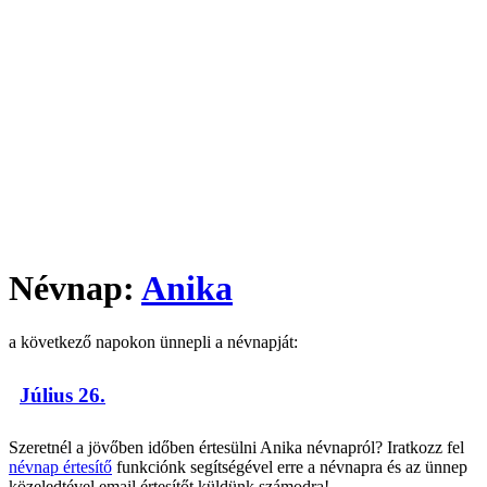
Névnap:
Anika
a következő napokon ünnepli a névnapját:
Július 26.
Szeretnél a jövőben időben értesülni Anika névnapról? Iratkozz fel
névnap értesítő
funkciónk segítségével erre a névnapra és az ünnep
közeledtével email értesítőt küldünk számodra!