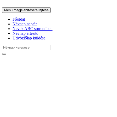
Menü megjelenítése/elrejtése
Főoldal
Névnap naptár
Nevek ABC sorrendben
Névnap értesítő
Üdvözlőlap küldése