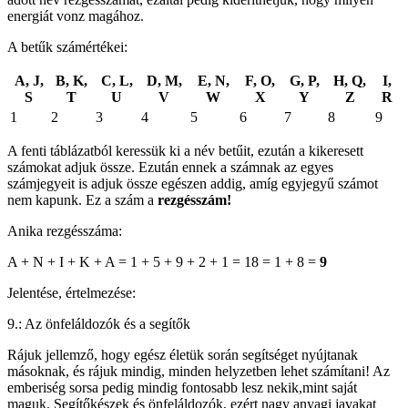
energiát vonz magához.
A betűk számértékei:
A, J,
B, K,
C, L,
D, M,
E, N,
F, O,
G, P,
H, Q,
I,
S
T
U
V
W
X
Y
Z
R
1
2
3
4
5
6
7
8
9
A fenti táblázatból keressük ki a név betűit, ezután a kikeresett
számokat adjuk össze. Ezután ennek a számnak az egyes
számjegyeit is adjuk össze egészen addig, amíg egyjegyű számot
nem kapunk. Ez a szám a
rezgésszám!
Anika rezgésszáma:
A + N + I + K + A = 1 + 5 + 9 + 2 + 1 = 18 = 1 + 8 =
9
Jelentése, értelmezése:
9.: Az önfeláldozók és a segítők
Rájuk jellemző, hogy egész életük során segítséget nyújtanak
másoknak, és rájuk mindig, minden helyzetben lehet számítani! Az
emberiség sorsa pedig mindig fontosabb lesz nekik,mint saját
maguk. Segítőkészek és önfeláldozók, ezért nagy anyagi javakat