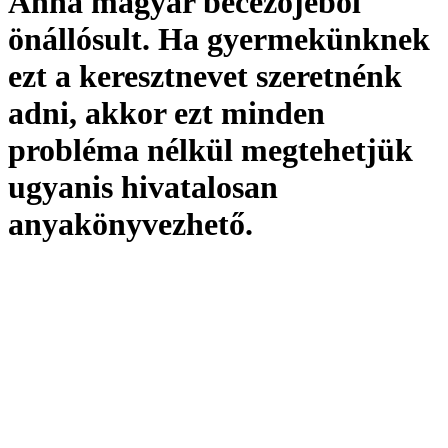
Anna magyar becézőjéből
önállósult. Ha gyermekünknek
ezt a keresztnevet szeretnénk
adni, akkor ezt minden
probléma nélkül megtehetjük
ugyanis hivatalosan
anyakönyvezhető
.