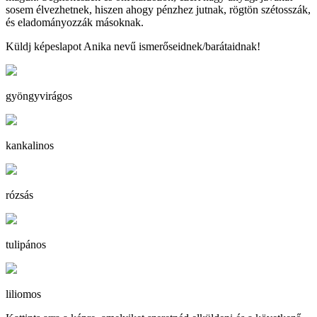
sosem élvezhetnek, hiszen ahogy pénzhez jutnak, rögtön szétosszák,
és eladományozzák másoknak.
Küldj képeslapot Anika nevű ismerőseidnek/barátaidnak!
gyöngyvirágos
kankalinos
rózsás
tulipános
liliomos