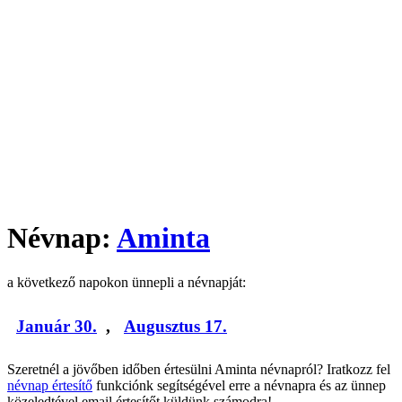
Névnap:
Aminta
a következő napokon ünnepli a névnapját:
Január 30.
,
Augusztus 17.
Szeretnél a jövőben időben értesülni Aminta névnapról? Iratkozz fel
névnap értesítő
funkciónk segítségével erre a névnapra és az ünnep
közeledtével email értesítőt küldünk számodra!