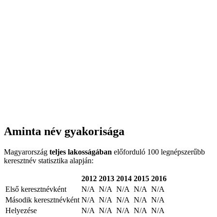
Aminta név gyakorisága
Magyarország
teljes lakosságában
előforduló 100 legnépszerűbb
keresztnév statisztika alapján:
2012
2013
2014
2015
2016
Első keresztnévként
N/A
N/A
N/A
N/A
N/A
Második keresztnévként
N/A
N/A
N/A
N/A
N/A
Helyezése
N/A
N/A
N/A
N/A
N/A