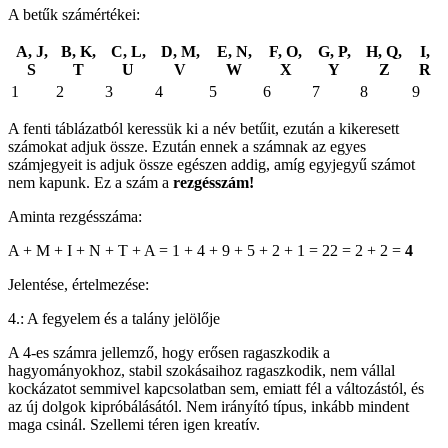
A betűk számértékei:
A, J,
B, K,
C, L,
D, M,
E, N,
F, O,
G, P,
H, Q,
I,
S
T
U
V
W
X
Y
Z
R
1
2
3
4
5
6
7
8
9
A fenti táblázatból keressük ki a név betűit, ezután a kikeresett
számokat adjuk össze. Ezután ennek a számnak az egyes
számjegyeit is adjuk össze egészen addig, amíg egyjegyű számot
nem kapunk. Ez a szám a
rezgésszám!
Aminta rezgésszáma:
A + M + I + N + T + A = 1 + 4 + 9 + 5 + 2 + 1 = 22 = 2 + 2 =
4
Jelentése, értelmezése:
4.: A fegyelem és a talány jelölője
A 4-es számra jellemző, hogy erősen ragaszkodik a
hagyományokhoz, stabil szokásaihoz ragaszkodik, nem vállal
kockázatot semmivel kapcsolatban sem, emiatt fél a változástól, és
az új dolgok kipróbálásától. Nem irányító típus, inkább mindent
maga csinál. Szellemi téren igen kreatív.