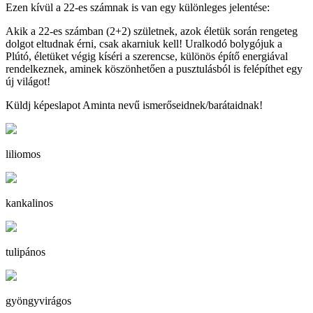
Ezen kívül a 22-es számnak is van egy különleges jelentése:
Akik a 22-es számban (2+2) születnek, azok életük során rengeteg
dolgot eltudnak érni, csak akarniuk kell! Uralkodó bolygójuk a
Plútó, életüket végig kíséri a szerencse, különös építő energiával
rendelkeznek, aminek köszönhetően a pusztulásból is felépíthet egy
új világot!
Küldj képeslapot Aminta nevű ismerőseidnek/barátaidnak!
liliomos
kankalinos
tulipános
gyöngyvirágos