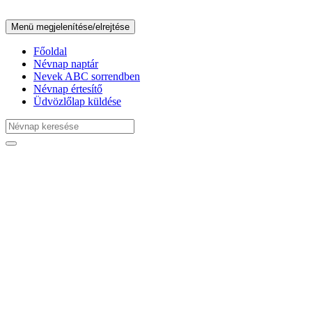
Menü megjelenítése/elrejtése
Főoldal
Névnap naptár
Nevek ABC sorrendben
Névnap értesítő
Üdvözlőlap küldése