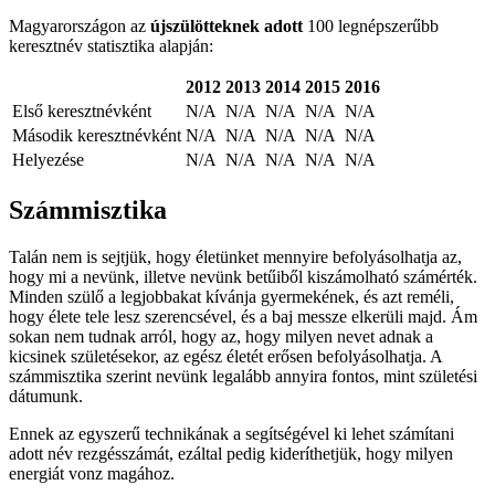
Magyarországon az
újszülötteknek adott
100 legnépszerűbb
keresztnév statisztika alapján:
2012
2013
2014
2015
2016
Első keresztnévként
N/A
N/A
N/A
N/A
N/A
Második keresztnévként
N/A
N/A
N/A
N/A
N/A
Helyezése
N/A
N/A
N/A
N/A
N/A
Számmisztika
Talán nem is sejtjük, hogy életünket mennyire befolyásolhatja az,
hogy mi a nevünk, illetve nevünk betűiből kiszámolható számérték.
Minden szülő a legjobbakat kívánja gyermekének, és azt reméli,
hogy élete tele lesz szerencsével, és a baj messze elkerüli majd. Ám
sokan nem tudnak arról, hogy az, hogy milyen nevet adnak a
kicsinek születésekor, az egész életét erősen befolyásolhatja. A
számmisztika szerint nevünk legalább annyira fontos, mint születési
dátumunk.
Ennek az egyszerű technikának a segítségével ki lehet számítani
adott név rezgésszámát, ezáltal pedig kideríthetjük, hogy milyen
energiát vonz magához.