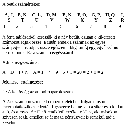
A betűk számértékei:
A, J,
B, K,
C, L,
D, M,
E, N,
F, O,
G, P,
H, Q,
I,
S
T
U
V
W
X
Y
Z
R
1
2
3
4
5
6
7
8
9
A fenti táblázatból keressük ki a név betűit, ezután a kikeresett
számokat adjuk össze. Ezután ennek a számnak az egyes
számjegyeit is adjuk össze egészen addig, amíg egyjegyű számot
nem kapunk. Ez a szám a
rezgésszám!
Adina rezgésszáma:
A + D + I + N + A = 1 + 4 + 9 + 5 + 1 = 20 = 2 + 0 =
2
Jelentése, értelmezése:
2.: A kettősség az antonimapárok száma
A 2-es számban született emberek életében folyamatosan
megmutatkozik az ellentét. Egyszerre benne van a siker és a kudarc,
a jó, és a rossz. Az illető rendkívül érzékeny lélek, aki másokon
szívesen segít, emellett saját maga pénzügyeit is remekül tudja
kezelni.