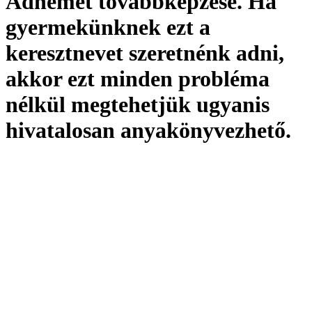
Adnémet továbbképzése. Ha
gyermekünknek ezt a
keresztnevet szeretnénk adni,
akkor ezt minden probléma
nélkül megtehetjük ugyanis
hivatalosan
anyakönyvezhető
.