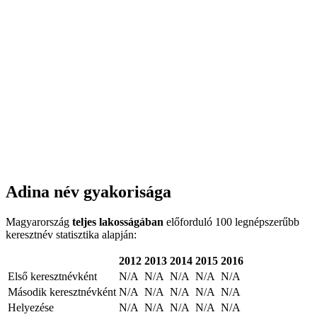
Adina név gyakorisága
Magyarország
teljes lakosságában
előforduló 100 legnépszerűbb
keresztnév statisztika alapján:
2012
2013
2014
2015
2016
Első keresztnévként
N/A
N/A
N/A
N/A
N/A
Második keresztnévként
N/A
N/A
N/A
N/A
N/A
Helyezése
N/A
N/A
N/A
N/A
N/A