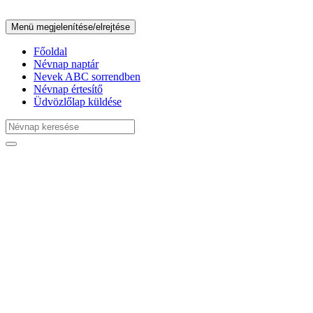
Menü megjelenítése/elrejtése
Főoldal
Névnap naptár
Nevek ABC sorrendben
Névnap értesítő
Üdvözlőlap küldése