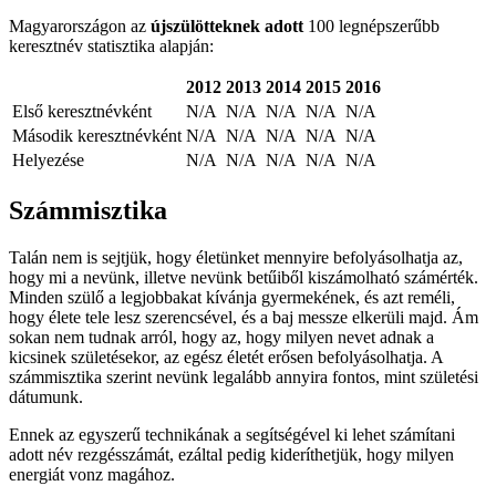
Magyarországon az
újszülötteknek adott
100 legnépszerűbb
keresztnév statisztika alapján:
2012
2013
2014
2015
2016
Első keresztnévként
N/A
N/A
N/A
N/A
N/A
Második keresztnévként
N/A
N/A
N/A
N/A
N/A
Helyezése
N/A
N/A
N/A
N/A
N/A
Számmisztika
Talán nem is sejtjük, hogy életünket mennyire befolyásolhatja az,
hogy mi a nevünk, illetve nevünk betűiből kiszámolható számérték.
Minden szülő a legjobbakat kívánja gyermekének, és azt reméli,
hogy élete tele lesz szerencsével, és a baj messze elkerüli majd. Ám
sokan nem tudnak arról, hogy az, hogy milyen nevet adnak a
kicsinek születésekor, az egész életét erősen befolyásolhatja. A
számmisztika szerint nevünk legalább annyira fontos, mint születési
dátumunk.
Ennek az egyszerű technikának a segítségével ki lehet számítani
adott név rezgésszámát, ezáltal pedig kideríthetjük, hogy milyen
energiát vonz magához.