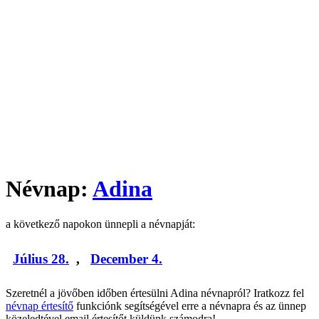
Névnap:
Adina
a következő napokon ünnepli a névnapját:
Július 28.
,
December 4.
Szeretnél a jövőben időben értesülni Adina névnapról? Iratkozz fel
névnap értesítő
funkciónk segítségével erre a névnapra és az ünnep
közeledtével email értesítőt küldünk számodra!