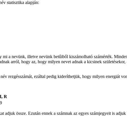
v statisztika alapján:
gy mi a nevünk, illetve nevünk betűiből kiszámolható számérték. Minden
udnak arról, hogy az, hogy milyen nevet adnak a kicsinek születésekor, 
t név rezgésszámát, ezáltal pedig kideríthetjük, hogy milyen energiát v
I, R
9
ámokat adjuk össze. Ezután ennek a számnak az egyes számjegyeit is ad