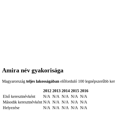
Amira név gyakorisága
Magyarország
teljes lakosságában
előforduló 100 legnépszerűbb keres
2012
2013
2014
2015
2016
Első keresztnévként
N/A
N/A
N/A
N/A
N/A
Második keresztnévként
N/A
N/A
N/A
N/A
N/A
Helyezése
N/A
N/A
N/A
N/A
N/A