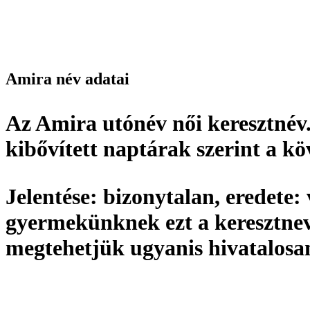
Amira név adatai
Az Amira utónév
női keresztnév
kibővített naptárak szerint a k
Jelentése:
bizonytalan,
eredete:
gyermekünknek ezt a keresztnev
megtehetjük ugyanis hivatalos