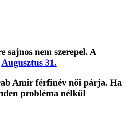
e sajnos nem szerepel. A
:
Augusztus 31.
rab Amir férfinév női párja. Ha
inden probléma nélkül