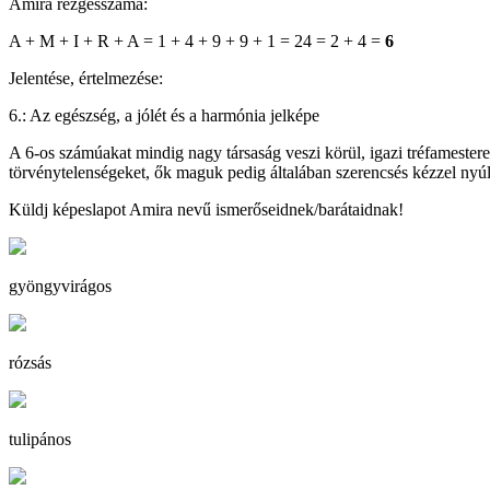
Amira rezgésszáma:
A + M + I + R + A = 1 + 4 + 9 + 9 + 1 = 24 = 2 + 4 =
6
Jelentése, értelmezése:
6.: Az egészség, a jólét és a harmónia jelképe
A 6-os számúakat mindig nagy társaság veszi körül, igazi tréfamestere
törvénytelenségeket, ők maguk pedig általában szerencsés kézzel nyú
Küldj képeslapot Amira nevű ismerőseidnek/barátaidnak!
gyöngyvirágos
rózsás
tulipános