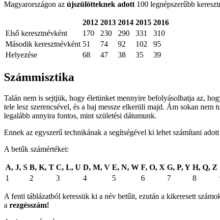
Magyarországon az
újszülötteknek adott
100 legnépszerűbb keresztné
2012
2013
2014
2015
2016
Első keresztnévként
170
230
290
331
310
Második keresztnévként
51
74
92
102
95
Helyezése
68
47
38
35
39
Számmisztika
Talán nem is sejtjük, hogy életünket mennyire befolyásolhatja az, ho
tele lesz szerencsével, és a baj messze elkerüli majd. Ám sokan nem t
legalább annyira fontos, mint születési dátumunk.
Ennek az egyszerű technikának a segítségével ki lehet számítani adot
A betűk számértékei:
A, J, S
B, K, T
C, L, U
D, M, V
E, N, W
F, O, X
G, P, Y
H, Q, Z
1
2
3
4
5
6
7
8
A fenti táblázatból keressük ki a név betűit, ezután a kikeresett sz
a
rezgésszám!