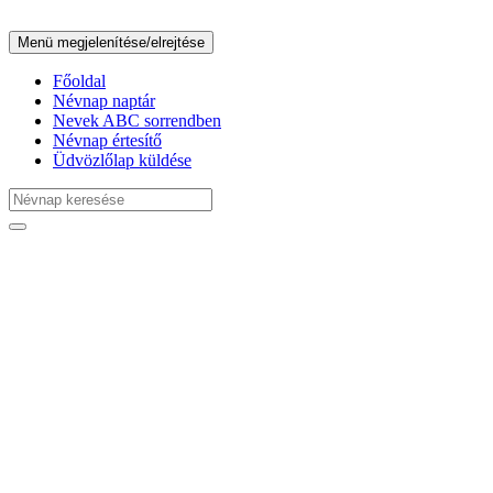
Menü megjelenítése/elrejtése
Főoldal
Névnap naptár
Nevek ABC sorrendben
Névnap értesítő
Üdvözlőlap küldése