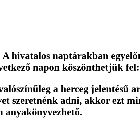
. A hivatalos naptárakban egyelőr
övetkező napon köszönthetjük fel
valószínűleg a herceg jelentésű a
et szeretnénk adni, akkor ezt m
an
anyakönyvezhető
.