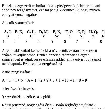
Ennek az egyszerű technikának a segítségével ki lehet számítani
adott név rezgésszámát, ezáltal pedig kideríthetjük, hogy milyen
energiát vonz magához.
A betűk számértékei:
A, J,
B, K,
C, L,
D, M,
E, N,
F, O,
G, P,
H, Q,
I,
S
T
U
V
W
X
Y
Z
R
1
2
3
4
5
6
7
8
9
A fenti táblázatból keressük ki a név betűit, ezután a kikeresett
számokat adjuk össze. Ezután ennek a számnak az egyes
számjegyeit is adjuk össze egészen addig, amíg egyjegyű számot
nem kapunk. Ez a szám a
rezgésszám!
Atina rezgésszáma:
A + T + I + N + A = 1 + 2 + 9 + 5 + 1 = 18 = 1 + 8 =
9
Jelentése, értelmezése:
9.: Az önfeláldozók és a segítők
Rájuk jellemző, hogy egész életük során segítséget nyújtanak