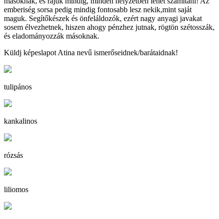
másoknak, és rájuk mindig, minden helyzetben lehet számítani! Az
emberiség sorsa pedig mindig fontosabb lesz nekik,mint saját
maguk. Segítőkészek és önfeláldozók, ezért nagy anyagi javakat
sosem élvezhetnek, hiszen ahogy pénzhez jutnak, rögtön szétosszák,
és eladományozzák másoknak.
Küldj képeslapot Atina nevű ismerőseidnek/barátaidnak!
tulipános
kankalinos
rózsás
liliomos