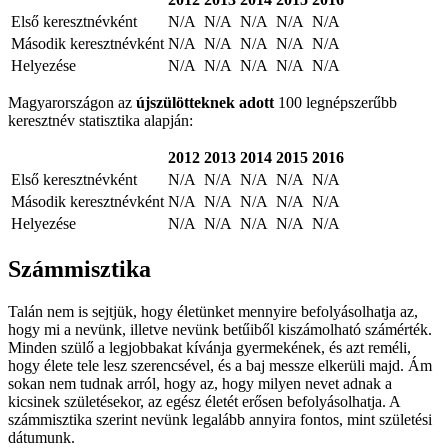
Első keresztnévként
N/A
N/A
N/A
N/A
N/A
Második keresztnévként
N/A
N/A
N/A
N/A
N/A
Helyezése
N/A
N/A
N/A
N/A
N/A
Magyarországon az
újszülötteknek adott
100 legnépszerűbb
keresztnév statisztika alapján:
2012
2013
2014
2015
2016
Első keresztnévként
N/A
N/A
N/A
N/A
N/A
Második keresztnévként
N/A
N/A
N/A
N/A
N/A
Helyezése
N/A
N/A
N/A
N/A
N/A
Számmisztika
Talán nem is sejtjük, hogy életünket mennyire befolyásolhatja az,
hogy mi a nevünk, illetve nevünk betűiből kiszámolható számérték.
Minden szülő a legjobbakat kívánja gyermekének, és azt reméli,
hogy élete tele lesz szerencsével, és a baj messze elkerüli majd. Ám
sokan nem tudnak arról, hogy az, hogy milyen nevet adnak a
kicsinek születésekor, az egész életét erősen befolyásolhatja. A
számmisztika szerint nevünk legalább annyira fontos, mint születési
dátumunk.