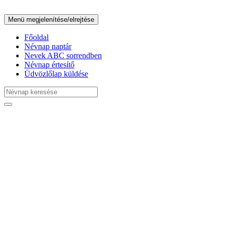
Menü megjelenítése/elrejtése
Főoldal
Névnap naptár
Nevek ABC sorrendben
Névnap értesítő
Üdvözlőlap küldése