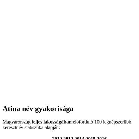
Atina név gyakorisága
Magyarország
teljes lakosságában
előforduló 100 legnépszerűbb
keresztnév statisztika alapján:
2012
2013
2014
2015
2016