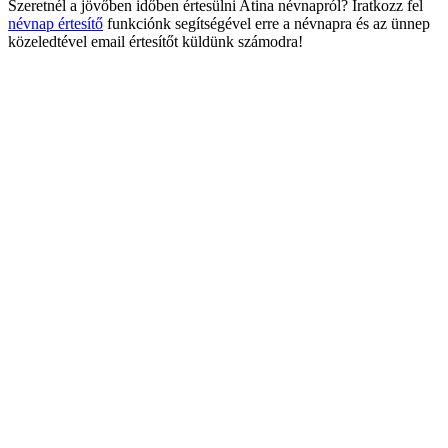
Szeretnél a jövőben időben értesülni Atina névnapról? Iratkozz fel
névnap értesítő
funkciónk segítségével erre a névnapra és az ünnep
közeledtével email értesítőt küldünk számodra!