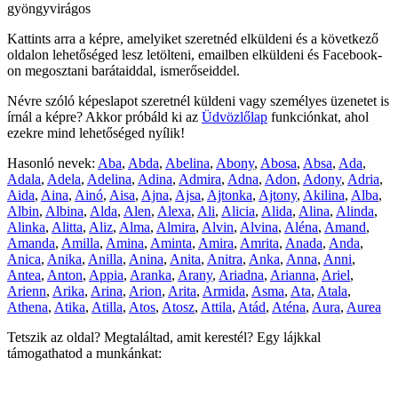
gyöngyvirágos
Kattints arra a képre, amelyiket szeretnéd elküldeni és a következő
oldalon lehetőséged lesz letölteni, emailben elküldeni és Facebook-
on megosztani barátaiddal, ismerőseiddel.
Névre szóló képeslapot szeretnél küldeni vagy személyes üzenetet is
írnál a képre? Akkor próbáld ki az
Üdvözlőlap
funkciónkat, ahol
ezekre mind lehetőséged nyílik!
Hasonló nevek:
Aba
,
Abda
,
Abelina
,
Abony
,
Abosa
,
Absa
,
Ada
,
Adala
,
Adela
,
Adelina
,
Adina
,
Admira
,
Adna
,
Adon
,
Adony
,
Adria
,
Aida
,
Aina
,
Ainó
,
Aisa
,
Ajna
,
Ajsa
,
Ajtonka
,
Ajtony
,
Akilina
,
Alba
,
Albin
,
Albina
,
Alda
,
Alen
,
Alexa
,
Ali
,
Alicia
,
Alida
,
Alina
,
Alinda
,
Alinka
,
Alitta
,
Aliz
,
Alma
,
Almira
,
Alvin
,
Alvina
,
Aléna
,
Amand
,
Amanda
,
Amilla
,
Amina
,
Aminta
,
Amira
,
Amrita
,
Anada
,
Anda
,
Anica
,
Anika
,
Anilla
,
Anina
,
Anita
,
Anitra
,
Anka
,
Anna
,
Anni
,
Antea
,
Anton
,
Appia
,
Aranka
,
Arany
,
Ariadna
,
Arianna
,
Ariel
,
Arienn
,
Arika
,
Arina
,
Arion
,
Arita
,
Armida
,
Asma
,
Ata
,
Atala
,
Athena
,
Atika
,
Atilla
,
Atos
,
Atosz
,
Attila
,
Atád
,
Aténa
,
Aura
,
Aurea
Tetszik az oldal? Megtaláltad, amit kerestél? Egy lájkkal
támogathatod a munkánkat: